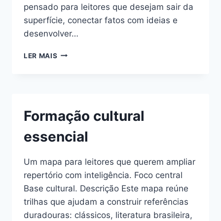
pensado para leitores que desejam sair da
superfície, conectar fatos com ideias e
desenvolver…
IDEIAS
LER MAIS
PARA
COMPREENDER
MELHOR
O
MUNDO
Formação cultural
CONTEMPORÂNEO
essencial
Um mapa para leitores que querem ampliar
repertório com inteligência. Foco central
Base cultural. Descrição Este mapa reúne
trilhas que ajudam a construir referências
duradouras: clássicos, literatura brasileira,