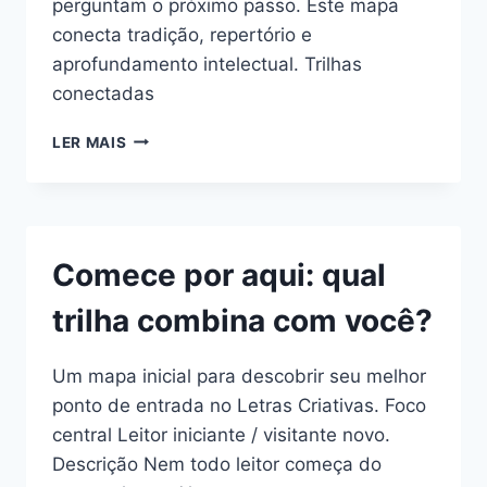
perguntam o próximo passo. Este mapa
conecta tradição, repertório e
aprofundamento intelectual. Trilhas
conectadas
SE
LER MAIS
VOCÊ
GOSTOU
DE
CLÁSSICOS,
PARA
Comece por aqui: qual
ONDE
SEGUIR?
trilha combina com você?
Um mapa inicial para descobrir seu melhor
ponto de entrada no Letras Criativas. Foco
central Leitor iniciante / visitante novo.
Descrição Nem todo leitor começa do