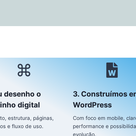
u desenho o
3. Construímos e
nho digital
WordPress
o, estrutura, páginas,
Com foco em mobile, clar
os e fluxo de uso.
performance e possibilid
evolução.