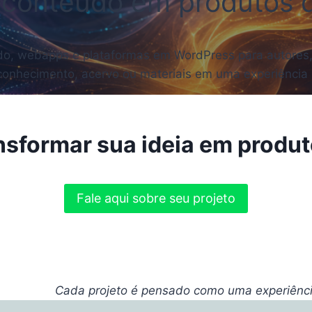
conteúdo em produtos di
eúdo, webapps e plataformas em WordPress para autores,
onhecimento, acervo ou materiais em uma experiência dig
nsformar sua ideia em produto
Fale aqui sobre seu projeto
Cada projeto é pensado como uma experiência