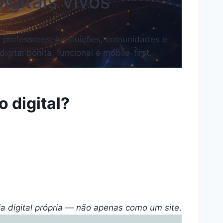
gitais vivos
 professores, instituições, comunidades e
ital bonita, funcional e mobile-first.
 digital?
 digital própria — não apenas como um site
.