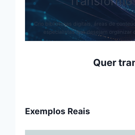
Transformo 
Crio bibliotecas digitais, áreas de cont
especialistas que desejam organizar c
Quer tra
Exemplos Reais