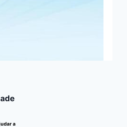
dade
judar a