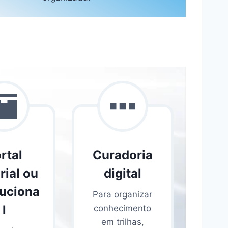
rtal
Curadoria
rial ou
digital
tuciona
Para organizar
l
conhecimento
em trilhas,