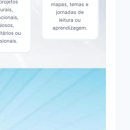
projetos
mapas, temas e
turais,
jornadas de
cionais,
leitura ou
giosos,
aprendizagem.
tários ou
ssionais.