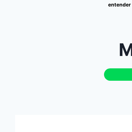
entender 
M