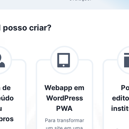
l posso criar?
 de
Webapp em
Po
eúdo
WordPress
edito
u
PWA
insti
ros
Para transformar
um site em uma