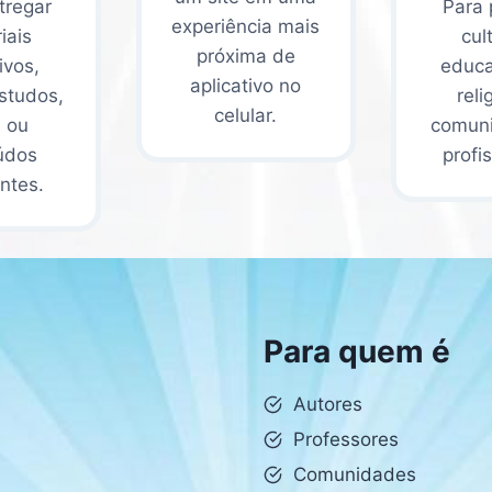
tregar
Para 
experiência mais
iais
cul
próxima de
ivos,
educa
aplicativo no
studos,
reli
celular.
s ou
comuni
údos
profi
ntes.
Para quem é
Autores
Professores
Comunidades