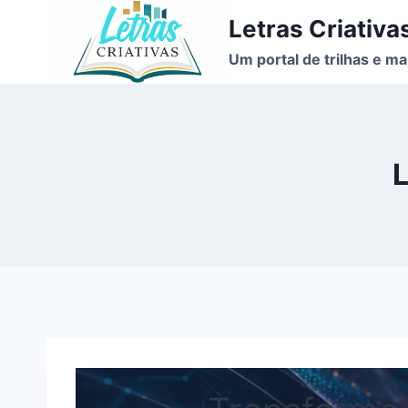
Pular
Letras Criativa
para
Um portal de trilhas e ma
o
Conteúdo
L